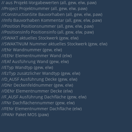
// aus Projekt-Vorgabewerten (all, gew, elw, paw)
//Project Projektnummer (all, gew, elw, paw)
//ConstructionSite Bauvorhaben (all, gew, elw, paw)
//Info Bauvorhaben Kommentar (all, gew, elw, paw)
//Position Positionsnummer (all, gew, elw, paw)
//PositionsInfo Positionsinfo (all, gew, elw, paw)
//SWAKT aktuelles Stockwerk (gew, elw)
//SWAKTNUM Nummer aktuelles Stockwerk (gew, elw)
//ENr Wandnummer (gew, elw)
//EENr Elementnummer Wand (elw)
//EAf Ausführung Wand (gew, elw)
//ETyp Wandtyp (gew, elw)
//EzTyp zusätzlicher Wandtyp (gew, elw)
//D_AUSF Ausführung Decke (gew, elw)
//DNr Deckenfeldnummer (gew, elw)
//DENr Elementnummer Decke (elw)
//F_AUSF Ausführung Dachfläche (gew, elw)
//FNr Dachflächennummer (gew, elw)
//FENr Elementnummer Dachfläche (elw)
//PANr Paket MOS (paw)