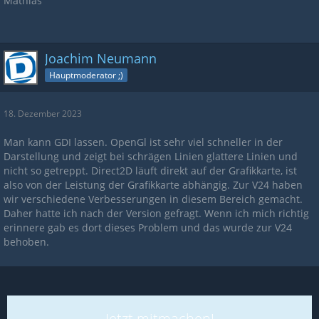
Mathias
Joachim Neumann
Hauptmoderator ;)
18. Dezember 2023
Man kann GDI lassen. OpenGl ist sehr viel schneller in der
Darstellung und zeigt bei schrägen Linien glattere Linien und
nicht so getreppt. Direct2D läuft direkt auf der Grafikkarte, ist
also von der Leistung der Grafikkarte abhängig. Zur V24 haben
wir verschiedene Verbesserungen in diesem Bereich gemacht.
Daher hatte ich nach der Version gefragt. Wenn ich mich richtig
erinnere gab es dort dieses Problem und das wurde zur V24
behoben.
Jetzt mitmachen!