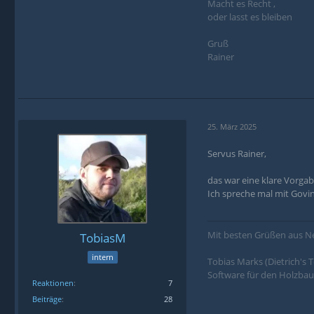
Macht es Recht ,
oder lasst es bleiben
Gruß
Rainer
25. März 2025
Servus Rainer,
das war eine klare Vorga
Ich spreche mal mit Govi
Mit besten Grüßen aus N
TobiasM
intern
Tobias Marks (Dietrich's
Software für den Holzbau
Reaktionen
7
Beiträge
28