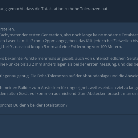
hrung gemacht, dass die Totalstation zu hohe Toleranzen hat...
stellen.
 Tachymeter der ersten Generation, also noch lange keine moderne Totalstat
en Laser ist mit ±3 mm +2ppm angegeben, das fällt jedoch bei Zielweiten bis
gt bei 9", das sind knapp 5 mm auf eine Entfernung von 100 Metern.
fters bekannte Punkte mehrmals angezielt, auch von unterschiedlichen Gerät
lne Punkte bis zu 2 mm anders lagen als bei der ersten Messung, und das be
für genau genug. Die Bohr-Toleranzen auf der Abbundanlage und die Abweic
 meinen Builder zum Abstecken für ungeeignet, weil es einfach viel zu lange 
ei dem alten Gerät vollkommen ausreichend. Zum Abstecken braucht man ein G
prichst Du denn bei der Totalstation?