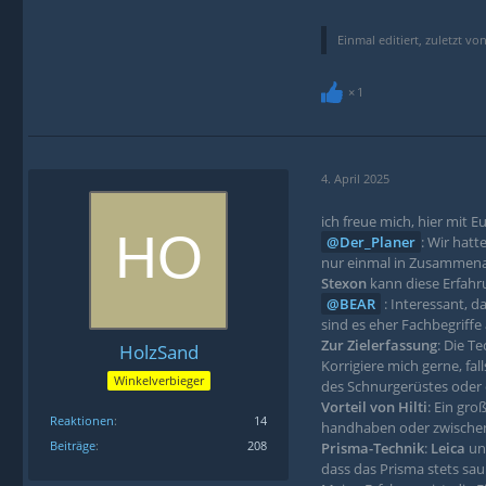
Einmal editiert, zuletzt vo
1
4. April 2025
ich freue mich, hier mit
Der_Planer
: Wir hat
nur einmal in Zusammena
Stexon
kann diese Erfah
BEAR
: Interessant, 
sind es eher Fachbegriffe
Zur Zielerfassung
: Die T
HolzSand
Korrigiere mich gerne, fal
Winkelverbieger
des Schnurgerüstes oder 
Vorteil von Hilti
: Ein gr
Reaktionen
14
handhaben oder zwischen
Beiträge
208
Prisma-Technik
:
Leica
und
dass das Prisma stets sa