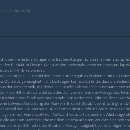
n
BEAR
(
4. April 2025
)
 Euch über meine Erfahrungen und Beobachtungen zu diesem Thema zu sprec
ten den
PLK400
im Einsatz. Wenn wir ihn mehrmals versetzen mussten, lag die
rbeit mit
Hilti
verwendet.
rung bestätigen – auch bei den deren Kunden gab es Probleme mit den
rote
dass Du die Ungenauigkeit nicht bestätigen kannst. Ich finde, dass die Bedien
 aus der Messtechnik, mit denen ein Geselle sich zunächst auseinandersetzen
echnik bei Hilti unterscheidet sich deutlich von der anderer Messgeräte. Hilti 
ls ich hier etwas falsch verstanden habe. Ein kritischer Punkt bei dieser Meth
eine teilweise Abdeckung der Marke (z. B. durch Staub) beeinträchtigt wird
oßer Vorteil der Hilti-Methode ist, dass man nicht direkt ins Zentrum des B
lagern muss, was sowohl den Aufwand reduziert als auch die
Absturzgefa
 alle anderen Hersteller, die mit dem
Prisma
arbeiten, erzielen eine höhere
uber bleibt, da Schmutz oder Staub die Messgenauigkeit beeinträchtigen kö