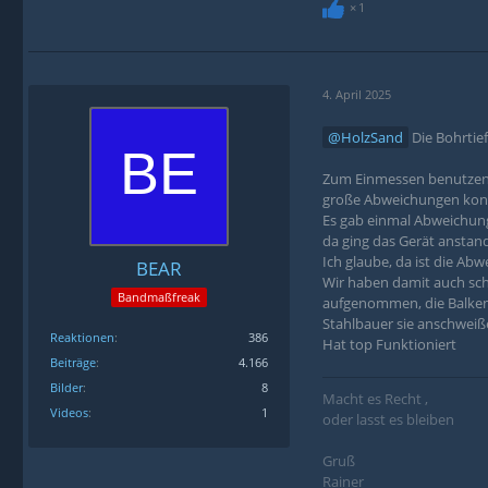
1
4. April 2025
HolzSand
Die Bohrtiefe
Zum Einmessen benutzen w
große Abweichungen konnte
Es gab einmal Abweichun
da ging das Gerät anstand
Ich glaube, da ist die Ab
BEAR
Wir haben damit auch scho
Bandmaßfreak
aufgenommen, die Balken 
Stahlbauer sie anschweiß
Reaktionen
386
Hat top Funktioniert
Beiträge
4.166
Bilder
8
Macht es Recht ,
Videos
1
oder lasst es bleiben
Gruß
Rainer