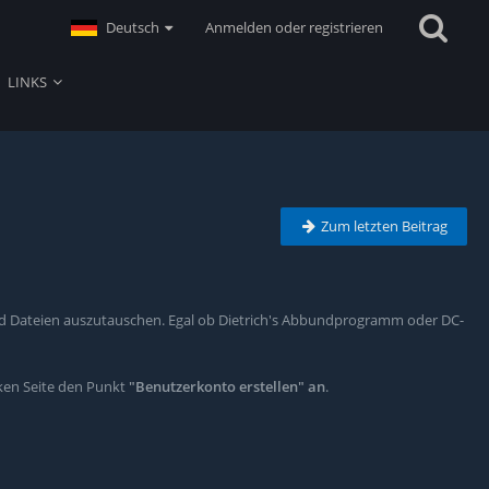
Deutsch
Anmelden oder registrieren
LINKS
Zum letzten Beitrag
r und Dateien auszutauschen. Egal ob Dietrich's Abbundprogramm oder DC-
nken Seite den Punkt
"Benutzerkonto erstellen" an
.