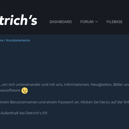
DASHBOARD
FORUM
FILEBASE
le / Kombielemente
iert, um sich untereinander und mit uns, Informationen, Neuigkeiten, Bilde
lzbausoftware
 einem Benutzernamen und einem Passwort an. Klicken Sie hierzu auf der li
ufenthalt bei Dietrich's
FIX