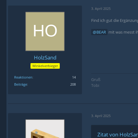
3. April 2025
Find ich gut die Ergänzun
BEAR
mit was messt ih
HolzSand
Winkelverbieger
Reaktionen
14
Gruß
Beiträge
208
Tobi
3. April 2025
Zitat von HolzSa