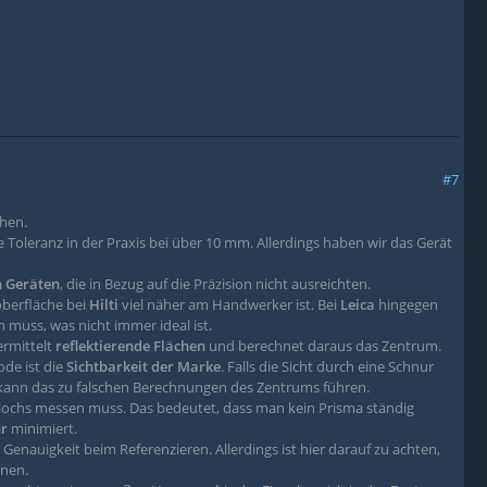
#7
hen.
 Toleranz in der Praxis bei über 10 mm. Allerdings haben wir das Gerät
n Geräten
, die in Bezug auf die Präzision nicht ausreichten.
oberfläche bei
Hilti
viel näher am Handwerker ist. Bei
Leica
hingegen
 muss, was nicht immer ideal ist.
ermittelt
reflektierende Flächen
und berechnet daraus das Zentrum.
ode ist die
Sichtbarkeit der Marke
. Falls die Sicht durch eine Schnur
, kann das zu falschen Berechnungen des Zentrums führen.
ohrlochs messen muss. Das bedeutet, dass man kein Prisma ständig
hr
minimiert.
 Genauigkeit beim Referenzieren. Allerdings ist hier darauf zu achten,
nnen.