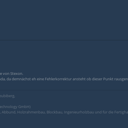
be von Stexon.
nda, da demnächst eh eine Fehlerkorrektur ansteht ob dieser Punkt rausg
eubiberg,
 Technology GmbH)
, Abbund, Holzrahmenbau, Blockbau, Ingenieurholzbau und für die Fertigha