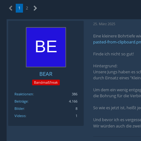
1
2
25. März 2025
Eine kleinere Bohrtiefe w
pasted-from-clipboard.p
Finde ich nicht so gut!
Hintergrund:
Unsere Jungs haben es sc
BEAR
durch Einsatz eines "Kle
Bandmaßfreak
Um dem ein wenig entgeg
Reaktionen
386
die Bohrung für die Verbi
Beiträge
4.166
So wie es jetzt ist, heißt
Bilder
8
Videos
1
Und bevor ich es vergesse
Wir würden auch die zwe