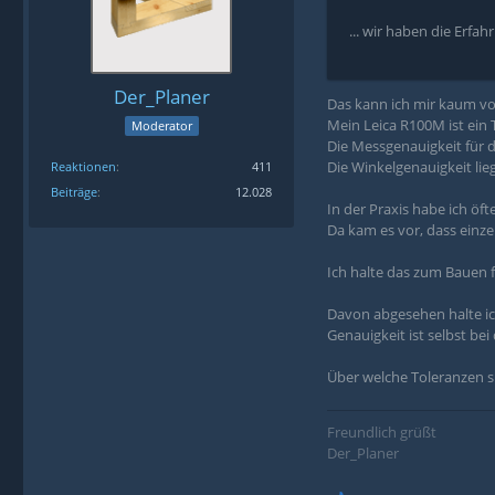
... wir haben die Erfa
Der_Planer
Das kann ich mir kaum vor
Mein Leica R100M ist ein
Moderator
Die Messgenauigkeit für d
Die Winkelgenauigkeit lie
Reaktionen
411
Beiträge
12.028
In der Praxis habe ich ö
Da kam es vor, dass einze
Ich halte das zum Bauen 
Davon abgesehen halte ich
Genauigkeit ist selbst b
Über welche Toleranzen s
Freundlich grüßt
Der_Planer