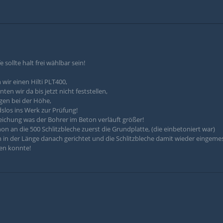
 sollte halt frei wählbar sein!
ir einen Hilti PLT400,
n wir da bis jetzt nicht feststellen,
gen bei der Höhe,
slos ins Werk zur Prüfung!
weichung was der Bohrer im Beton verläuft größer!
n an die 500 Schlitzbleche zuerst die Grundplatte, (die einbetoniert war)
in der Länge danach gerichtet und die Schlitzbleche damit wieder eingemes
en konnte!