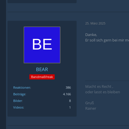
25. März 2025
Danke,
Er soll sich gern bei mir
BEAR
Bandmaßfreak
Macht es Recht ,
Reaktionen
386
oder lasst es bleiben
Beiträge
4.166
Bilder
8
Gruß
Videos
1
Rainer