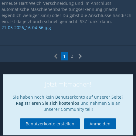
erneute Hart-Weich-Verschneidung und im Anschluss
automatische Maschienenbarbeitungserkennung (macht
eigentlich weniger Sinn) oder Du gibst die Anschlüsse händisch
ein. Ist da jetzt auch schnell gemacht. SSZ funkt dann.
21-05-2026_16-04-56.jpg
1
2
Jetzt mitmachen!
Sie haben noch kein Benutzerkonto auf unserer Seite?
Registrieren Sie sich kostenlos
und nehmen Sie an
unserer Community teil!
Benutzerkonto erstellen
Anmelden