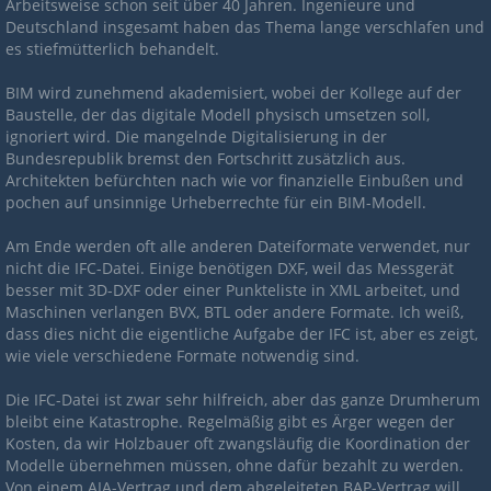
Arbeitsweise schon seit über 40 Jahren. Ingenieure und
Deutschland insgesamt haben das Thema lange verschlafen und
es stiefmütterlich behandelt.
BIM wird zunehmend akademisiert, wobei der Kollege auf der
Baustelle, der das digitale Modell physisch umsetzen soll,
ignoriert wird. Die mangelnde Digitalisierung in der
Bundesrepublik bremst den Fortschritt zusätzlich aus.
Architekten befürchten nach wie vor finanzielle Einbußen und
pochen auf unsinnige Urheberrechte für ein BIM-Modell.
Am Ende werden oft alle anderen Dateiformate verwendet, nur
nicht die IFC-Datei. Einige benötigen DXF, weil das Messgerät
besser mit 3D-DXF oder einer Punkteliste in XML arbeitet, und
Maschinen verlangen BVX, BTL oder andere Formate. Ich weiß,
dass dies nicht die eigentliche Aufgabe der IFC ist, aber es zeigt,
wie viele verschiedene Formate notwendig sind.
Die IFC-Datei ist zwar sehr hilfreich, aber das ganze Drumherum
bleibt eine Katastrophe. Regelmäßig gibt es Ärger wegen der
Kosten, da wir Holzbauer oft zwangsläufig die Koordination der
Modelle übernehmen müssen, ohne dafür bezahlt zu werden.
Von einem AIA-Vertrag und dem abgeleiteten BAP-Vertrag will