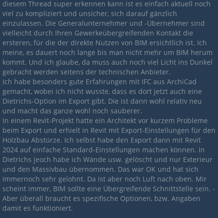
diesem Thread super erkennen kann ist es einfach aktuell noch
viel zu kompliziert und unsicher, sich darauf gänzlich
einzulassen. Die Generalunternehmer und -Übernehmer sind
vielleicht durch Ihren Gewerkeübergreifenden Kontakt die
ersteren, für die der direkte Nutzen von BIM ersichtlich ist. Ich
meine, es dauert noch lange bis man nicht mehr um BIM herum
kommt. Und ich glaube, da muss auch noch viel Licht ins Dunkel
gebracht werden seitens der technischen Anbieter.
Ich habe besonders gute Erfahrungen mit IFC aus ArchiCad
gemacht, wobei ich nicht wusste, dass es dort jetzt auch eine
Dietrichs-Option im Export gibt. Die ist dann wohl relativ neu
und macht das ganze wohl noch sauberer.
In einem Revit-Projekt hatte ein Architekt vor kurzem Probleme
beim Export und erhielt in Revit mit Export-Einstellungen für den
Holzbau Abstürze. Ich selbst habe den Export dann mit Revit
2024 auf einfache Standard-Einstellungen machen können. In
Dietrichs jeoch habe ich Wände usw. gelöscht und nur Exterieur
und den Massivbau übernommen. Das war OK und hat sich
immernoch sehr gelohnt. Da ist aber noch Luft nach oben. Mir
scheint immer, BIM sollte eine Übergreifende Schnittstelle sein. -
Aber überall braucht es spezifische Optionen, bzw. Angaben
damit es funktioniert.