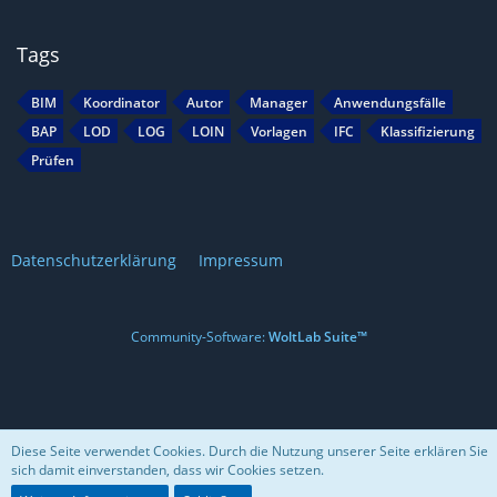
Tags
BIM
Koordinator
Autor
Manager
Anwendungsfälle
BAP
LOD
LOG
LOIN
Vorlagen
IFC
Klassifizierung
Prüfen
Datenschutzerklärung
Impressum
Community-Software:
WoltLab Suite™
Diese Seite verwendet Cookies. Durch die Nutzung unserer Seite erklären Sie
sich damit einverstanden, dass wir Cookies setzen.