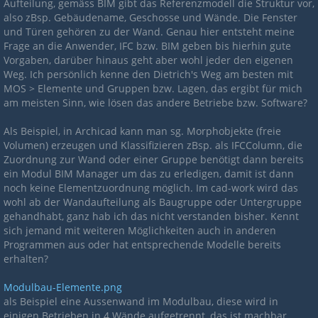
Aufteilung, gemäss BIM gibt das Referenzmodell die Struktur vor,
also zBsp. Gebäudename, Geschosse und Wände. Die Fenster
und Türen gehören zu der Wand. Genau hier entsteht meine
Frage an die Anwender, IFC bzw. BIM geben bis hierhin gute
Vorgaben, darüber hinaus geht aber wohl jeder den eigenen
Weg. Ich persönlich kenne den Dietrich's Weg am besten mit
MOS > Elemente und Gruppen bzw. Lagen, das ergibt für mich
am meisten Sinn, wie lösen das andere Betriebe bzw. Software?
Als Beispiel, in Archicad kann man sg. Morphobjekte (freie
Volumen) erzeugen und Klassifizieren zBsp. als IFCColumn, die
Zuordnung zur Wand oder einer Gruppe benötigt dann bereits
ein Modul BIM Manager um das zu erledigen, damit ist dann
noch keine Elementzuordnung möglich. Im cad-work wird das
wohl ab der Wandaufteilung als Baugruppe oder Untergruppe
gehandhabt, ganz hab ich das nicht verstanden bisher. Kennt
sich jemand mit weiteren Möglichkeiten auch in anderen
Programmen aus oder hat entsprechende Modelle bereits
erhalten?
Modulbau-Elemente.png
als Beispiel eine Aussenwand im Modulbau, diese wird in
einigen Betrieben in 4 Wände aufgetrennt, das ist machbar,